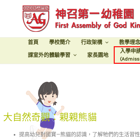
首頁
學校簡介
行政架構
教學理
入學申
課室外的體驗學習
家長園地​
(Admiss
大自然奇觀：親親熊貓
提高幼兒對國寶—熊貓的認識，了解牠們的生活習性